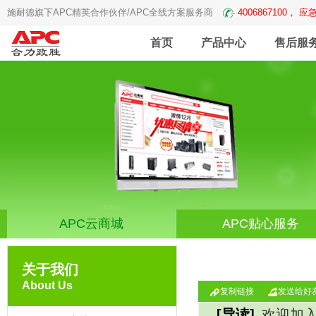
施耐德旗下APC精英合作伙伴/APC全线方案服务商
4006867100， 应急
首页
产品中心
售后服
APC云商城
APC贴心服务
关于我们
About Us
复制链接
发送给好
[导读]
欢迎加